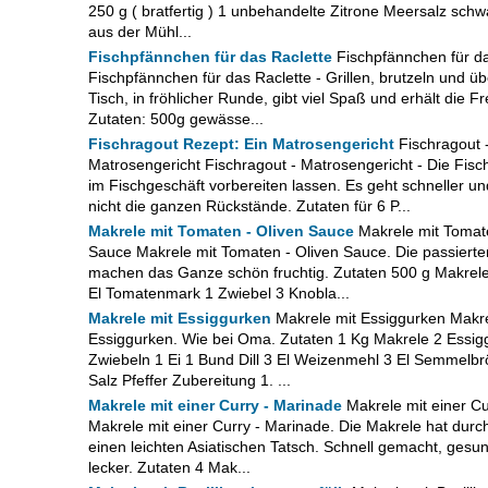
250 g ( bratfertig ) 1 unbehandelte Zitrone Meersalz schw
aus der Mühl...
Fischpfännchen für das Raclette
Fischpfännchen für da
Fischpfännchen für das Raclette - Grillen, brutzeln und 
Tisch, in fröhlicher Runde, gibt viel Spaß und erhält die F
Zutaten: 500g gewässe...
Fischragout Rezept: Ein Matrosengericht
Fischragout 
Matrosengericht Fischragout - Matrosengericht - Die Fis
im Fischgeschäft vorbereiten lassen. Es geht schneller u
nicht die ganzen Rückstände. Zutaten für 6 P...
Makrele mit Tomaten - Oliven Sauce
Makrele mit Tomate
Sauce Makrele mit Tomaten - Oliven Sauce. Die passiert
machen das Ganze schön fruchtig. Zutaten 500 g Makrele
El Tomatenmark 1 Zwiebel 3 Knobla...
Makrele mit Essiggurken
Makrele mit Essiggurken Makre
Essiggurken. Wie bei Oma. Zutaten 1 Kg Makrele 2 Essig
Zwiebeln 1 Ei 1 Bund Dill 3 El Weizenmehl 3 El Semmelbrö
Salz Pfeffer Zubereitung 1. ...
Makrele mit einer Curry - Marinade
Makrele mit einer Cu
Makrele mit einer Curry - Marinade. Die Makrele hat durc
einen leichten Asiatischen Tatsch. Schnell gemacht, gesu
lecker. Zutaten 4 Mak...