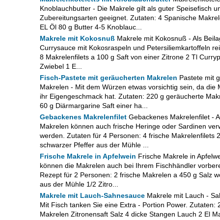
Knoblauchbutter - Die Makrele gilt als guter Speisefisch un
Zubereitungsarten geeignet. Zutaten: 4 Spanische Makrel
EL Öl 80 g Butter 4-5 Knoblauc...
Makrele mit Kokosnuß
Makrele mit Kokosnuß - Als Beil
Currysauce mit Kokosraspeln und Petersiliemkartoffeln re
8 Makrelenfilets a 100 g Saft von einer Zitrone 2 Tl Curry
Zwiebel 1 E...
Fisch-Pastete mit geräucherten Makrelen
Pastete mit 
Makrelen - Mit dem Würzen etwas vorsichtig sein, da die
ihr Eigengeschmack hat. Zutaten: 220 g geräucherte Mak
60 g Diärmargarine Saft einer ha...
Gebackenes Makrelenfilet
Gebackenes Makrelenfilet - A
Makrelen können auch frische Heringe oder Sardinen ve
werden. Zutaten für 4 Personen: 4 frische Makrelenfilets 2
schwarzer Pfeffer aus der Mühle ...
Frische Makrele in Apfelwein
Frische Makrele in Apfelwe
können die Makrelen auch bei Ihrem Fischhändler vorbere
Rezept für 2 Personen: 2 frische Makrelen a 450 g Salz we
aus der Mühle 1/2 Zitro...
Makrele mit Lauch-Sahnesauce
Makrele mit Lauch - Sa
Mit Fisch tanken Sie eine Extra - Portion Power. Zutaten: 
Makrelen Zitronensaft Salz 4 dicke Stangen Lauch 2 El M