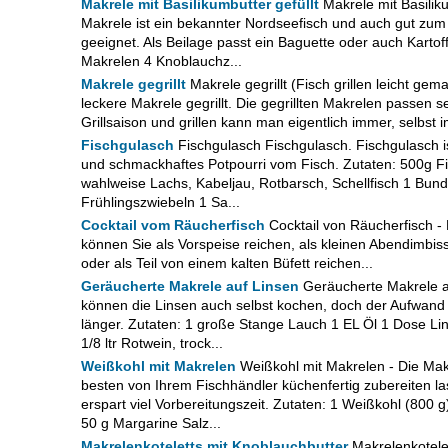
Makrele mit Basilikumbutter gefüllt
Makrele mit Basiliku
Makrele ist ein bekannter Nordseefisch und auch gut zu
geeignet. Als Beilage passt ein Baguette oder auch Kartof
Makrelen 4 Knoblauchz...
Makrele gegrillt
Makrele gegrillt (Fisch grillen leicht gem
leckere Makrele gegrillt. Die gegrillten Makrelen passen se
Grillsaison und grillen kann man eigentlich immer, selbst i
Fischgulasch
Fischgulasch Fischgulasch. Fischgulasch is
und schmackhaftes Potpourri vom Fisch. Zutaten: 500g Fi
wahlweise Lachs, Kabeljau, Rotbarsch, Schellfisch 1 Bund
Frühlingszwiebeln 1 Sa...
Cocktail vom Räucherfisch
Cocktail von Räucherfisch - 
können Sie als Vorspeise reichen, als kleinen Abendimbis
oder als Teil von einem kalten Büfett reichen...
Geräucherte Makrele auf Linsen
Geräucherte Makrele au
können die Linsen auch selbst kochen, doch der Aufwand
länger. Zutaten: 1 große Stange Lauch 1 EL Öl 1 Dose Lin
1/8 ltr Rotwein, trock...
Weißkohl mit Makrelen
Weißkohl mit Makrelen - Die Ma
besten von Ihrem Fischhändler küchenfertig zubereiten l
erspart viel Vorbereitungszeit. Zutaten: 1 Weißkohl (800 
50 g Margarine Salz...
Makrelenkoteletts mit Knoblauchbutter
Makrelenkotelet