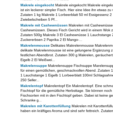
Makrele eingekocht
Makrele eingekocht Makrele eingeko
ist ein leckerer simpler Fisch. Hier eine Idee ihn etwas zu 
Zutaten 1 kg Makrele 1 Lorbeerblatt 50 ml Essigessenz 2
Zwiebelscheiben 5 Pf...
Makrele mit Cashewnüssen
Makrelen mit Cashewnüssen
Cashewnüssen. Dieses Fisch Gericht wird in einem Wok zu
Zutaten 500g Makrele 3 El Cashewnüsse 1 Lauchstange 
Zuckererbsen 2 Paprika 2 El Mango-...
Makrelenmousse
Delikates Makrelenmousse Makrelenm
delikate Makrelenmousse ist eine gelungene Ergänzung 
festlichen Abendbrot. Zutaten 300 g Makrelen, geräucher
Eigelb 2 El Weißwei...
Makrelensuppe
Makrelensuppe Fischsuppe Marelensupp
für einen gemütlichen, geschmackvollen Abend. Zutaten 
1 Lauchstange 1 Eigelb 1 Lorbeerblatt 100ml Schlagsahn
250 Seller...
Makrelentopf
Makrelentopf Ein Makrelentopf. Eine schm
Fischtopf für die gemütliche Herbsttage. Sie können noch
Fischsorten mit in den Fischtopf geben. Dabei ist keine 
Schranke g...
Makrelen mit Karottenfüllung
Makrelen mit Karottenfüll
haben ein kräftiges Aroma und sind sehr fettreich. Zutate